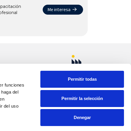
pacitación
Me interesa
ofesional
uñoz km. 1 Apdo.
ELLOSO (Ciudad
Permitir todas
er funciones
 haga del
Permitir la selección
den
50
r del uso
Denegar
com