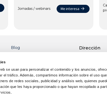
Ca
Me interesa
Jornadas / webinars
pr
Blog
Dirección
Ctra. Pedro M
51 13700 TOM
ies
Real)
web se usan para personalizar el contenido y los anuncios, ofrec
Teléfono
ar el tráfico. Además, compartimos información sobre el uso que
tners de redes sociales, publicidad y análisis web, quienes pue
+34 926 50 64 
ación que les haya proporcionado o que hayan recopilado a parti
Email
vicios.
info@itecam.