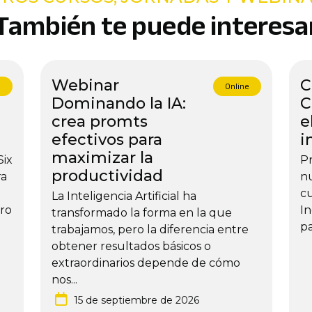
También te puede interesa
Webinar
C
e
Online
Dominando la IA:
C
crea promts
e
efectivos para
i
maximizar la
Six
Pr
productividad
ra
nu
cu
La Inteligencia Artificial ha
ro
In
transformado la forma en la que
pa
trabajamos, pero la diferencia entre
obtener resultados básicos o
extraordinarios depende de cómo
nos...
15 de septiembre de 2026