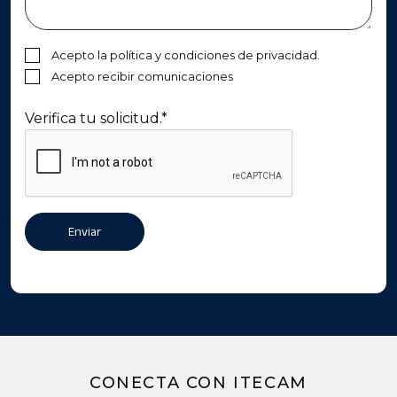
Acepto la política y condiciones de privacidad.
Acepto recibir comunicaciones
Verifica tu solicitud.
*
Al enviar este formulario e inscribirte para recibir
Enviar
mensajes de texto, otorgas tu consentimiento para
recibir mensajes de texto de marketing
CONECTA CON ITECAM