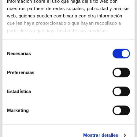
17 de septiembre de 2026
información sobre el uso que haga del sitio web con
nuestros partners de redes sociales, publicidad y análisis
15:45-18:00
web, quienes pueden combinarla con otra información
Carrizosa
que les haya proporcionado o que hayan recopilado a
partir del uso que haya hecho de sus servicios.
Ver evento
Selección
Necesarias
de
consentimiento
Online
Preferencias
Estadística
Marketing
Webinar Los retos de emprender: claves
Mostrar detalles