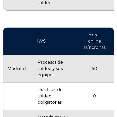
soldeo.
Horas
IWS
online
asíncronas
s
Procesos de
Módulo I
soldeo y sus
50
equipos.
Prácticas de
soldeo
0
obligatorias.