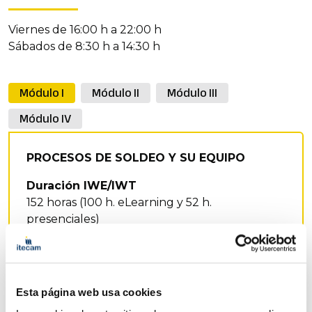
Viernes de 16:00 h a 22:00 h
Sábados de 8:30 h a 14:30 h
Módulo I
Módulo II
Módulo III
Módulo IV
PROCESOS DE SOLDEO Y SU EQUIPO
Duración IWE/IWT
152 horas (100 h. eLearning y 52 h.
presenciales)
Duración IWS
102 horas (50 h. eLearning y 52 h. presenciales)
Prácticas de soldeo obligatorias
Esta página web usa cookies
39 h. presenciales.