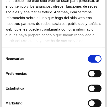
Las cookies de este sitio web se usan para personalizar
el contenido y los anuncios, ofrecer funciones de redes
Programa formativo
sociales y analizar el tráfico. Además, compartimos
1.1. Introducción a la Tecnología del Soldeo.
información sobre el uso que haga del sitio web con
Aspectos Generales.
nuestros partners de redes sociales, publicidad y análisis
1.2. Soldeo Oxi-Gas y Procesos Afines.
web, quienes pueden combinarla con otra información
1.3. Conceptos Básicos de Electricidad y
que les haya proporcionado o que hayan recopilado a
Electrotecnia.
partir del uso que haya hecho de sus servicios.
1.4. El Arco Eléctrico.
1.5. Fuentes de Alimentación para Soldeo por
Selección
Arco.
Necesarias
de
1.6. Introducción al Soldeo por Arco Protegido
consentimiento
con Gas.
Preferencias
1.7. Soldeo TIG
1.8.1. Soldeo MIG/MAG
1.8.2. Soldeo con Alambre Tubular
Estadística
1.9. Soldeo Manual por Arco con Electrodos
Revestidos.
Marketing
1.10. Soldeo por Arco Sumergido.