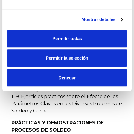
1.11. Soldeo por Resistencia.
1.12.1. Otros Procesos de Soldeo: Láser, Haz de
Electrones; Plasma.
Mostrar detalles
1.12.2. Otros Procesos de Soldeo.
1.13. Procesos de Corte, Punzonado y
Permitir todas
Preparación de Bordes.
1.14. Recargues por Soldeo y Proyección.
1.15. Procesos Totalmente Mecanizados y
Permitir la selección
Robótica.
1.16. Soldeo Blando y Fuerte.
1.17. Procesos de Unión para Plásticos.
Denegar
1.18. Procesos de Unión para Materiales
Cerámicos y Materiales Compuestos.
1.19. Ejercicios prácticos sobre el Efecto de los
Parámetros Claves en los Diversos Procesos de
Soldeo y Corte.
PRÁCTICAS Y DEMOSTRACIONES DE
PROCESOS DE SOLDEO