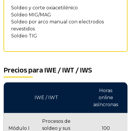
Soldeo y corte oxiacetilénico
Soldeo MIG/MAG
Soldeo por arco manual con electrodos
revestidos
Soldeo TIG
Precios para IWE / IWT / IWS
Horas
IWE / IWT
online
asíncronas
s
Procesos de
Módulo I
soldeo y sus
100