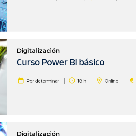
Digitalización
Curso Power BI básico
|
|
|
Por determinar
18 h
Online
Digitalización