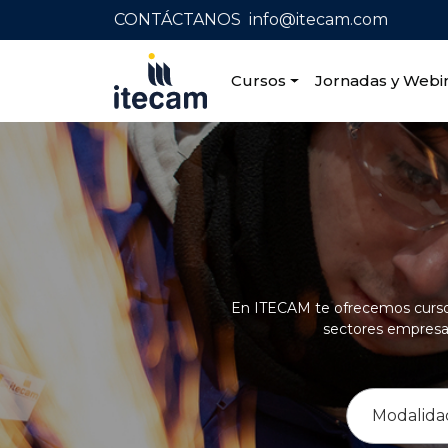
CONTÁCTANOS
info@itecam.com
Cursos
Jornadas y Webi
Home
|
Capacitación profesional
|
Digitalizac
En ITECAM te ofrecemos cursos 
sectores empresari
Modalida