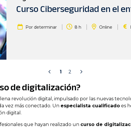
Curso Ciberseguridad en el en
|
|
|
Por determinar
8 h
Online
1
2
so de digitalización?
ena revolución digital, impulsado por las nuevas tecnolo
da vez más conectado. Un
especialista cualificado
es h
n digital.
fesionales que hayan realizado un
curso de digitaliza