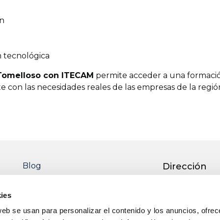
ón
 tecnológica
 Tomelloso con ITECAM
permite acceder a una formació
 con las necesidades reales de las empresas de la regió
italización en ITECAM
tis
stán subvencionados por organismos públicos y program
 sin coste para el alumnado que cumpla los requisitos d
Blog
Dirección
Ctra. Pedro M
ejorar la empleabilidad en un contexto laboral cada vez 
51 13700 TOM
rse a nuevas herramientas, procesos tecnológicos y ento
ies
Real)
web se usan para personalizar el contenido y los anuncios, ofrec
 es una oportunidad para adquirir competencias clave en tr