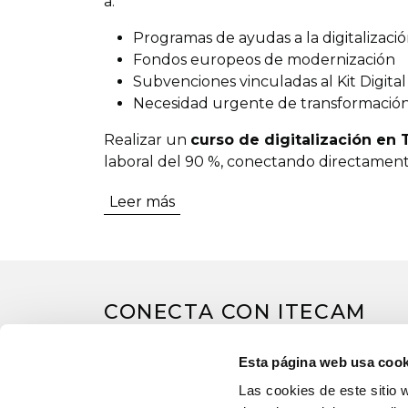
a:
Programas de ayudas a la digitalizaci
Fondos europeos de modernización
Subvenciones vinculadas al Kit Digital
Necesidad urgente de transformación
Realizar un
curso de digitalización en
laboral del 90 %, conectando directamente
Oferta formativa en dig
Leer más
Cursos de digitalización gra
Los
cursos de digitalización gratuitos
e
permite acceder a formación especializada
CONECTA CON ITECAM
Este tipo de formación está orientada a m
necesitan profesionales capaces de adapta
Esta página web usa cook
Las cookies de este sitio 
Realizar un curso de digitalización gratis