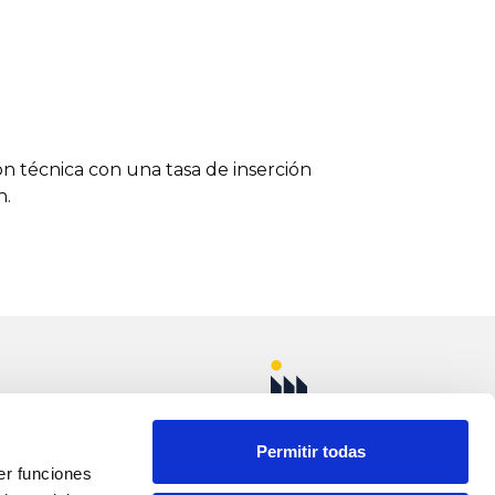
n técnica con una tasa de inserción
n.
as de formación para el empleo, lo que
e acceso.
uñoz km. 1 Apdo.
más digitalizado, donde las empresas
ELLOSO (Ciudad
rnos digitales.
Permitir todas
er funciones
ansformación digital, análisis de datos,