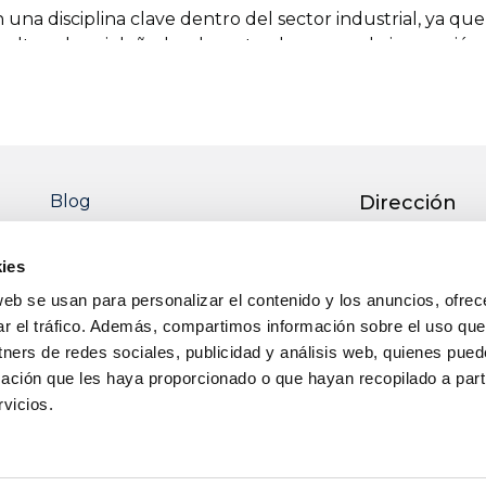
 una disciplina clave dentro del sector industrial, ya qu
 alterarlos ni dañarlos durante el proceso de inspección.
esionales especializados en ensayos no destructivos está
la calidad y seguridad en procesos de fabricación, manten
abricación de estructuras metálicas y la expansión del ma
icados en inspección mediante ensayos no destructivos.
Blog
Dirección
técnicas de inspección como la inspección visual, los lí
Ctra. Pedro M
una aplicación directa en entornos industriales reales.
51 13700 TOM
ies
Real)
s permite acceder a una formación técnica orientada a la 
web se usan para personalizar el contenido y los anuncios, ofrec
ación, energía y mantenimiento.
Teléfono
ar el tráfico. Además, compartimos información sobre el uso que
tners de redes sociales, publicidad y análisis web, quienes pue
+34 926 50 64 
os en Tomelloso están diseñados para responder a esta 
ación que les haya proporcionado o que hayan recopilado a parti
rio con técnicas de inspección aplicadas a situaciones r
Email
vicios.
ayos no destructivos en ITECAM
info@itecam.