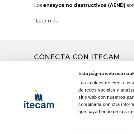
Los
ensayos no destructivos (AEND)
son
materiales, componentes y estructuras sin
Leer más
En Castilla-La Mancha, la demanda de prof
industrial y a la necesidad de garantizar 
El crecimiento del sector industrial, la f
importancia de contar con técnicos cualif
CONECTA CON ITECAM
La necesidad de profesionales formados en 
magnéticas hace que esta formación tenga 
Esta página web usa cook
Realizar cursos de ensayos no destructivo
Las cookies de este sitio 
con oportunidades en empresas de fabric
de redes sociales y analiz
sitio web con nuestros par
Nuestros cursos de ensayos no destructiv
combinarla con otra inform
combinando formación práctica en laborato
que haya hecho de sus ser
Oferta formativa en ens