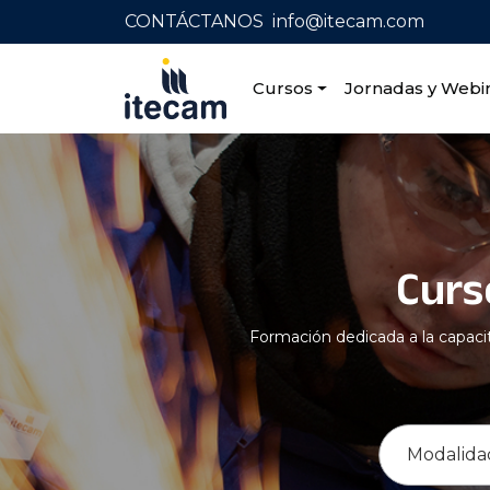
CONTÁCTANOS
info@itecam.com
Cursos
Jornadas y Webi
Home
|
Capacitación profesional
|
Ensayos no
Curs
Formación dedicada a la capacit
Modalida