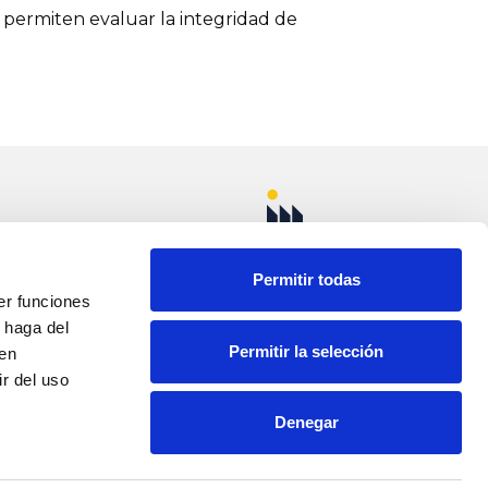
e permiten evaluar la integridad de
 vinculada al desarrollo del sector
imiento e inspección de estructuras.
ntenimiento industrial han reforzado la
quidos penetrantes o las partículas
uñoz km. 1 Apdo.
ELLOSO (Ciudad
Permitir todas
empleabilidad en el sector industrial,
er funciones
 haga del
Permitir la selección
den
50
necesidad del mercado laboral,
r del uso
eales.
Denegar
com