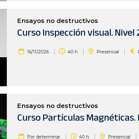
Ensayos no destructivos
Curso Inspección visual. Nivel 
|
|
|
16/11/2026
40 h
Presencial
Ensayos no destructivos
Curso Partículas Magnéticas. N
|
|
|
Por determinar
40 h
Presencial