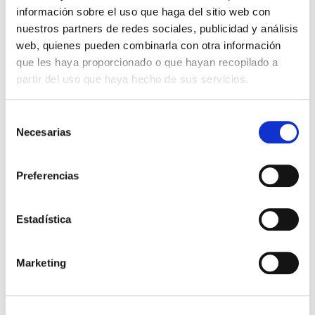
información sobre el uso que haga del sitio web con
nuestros partners de redes sociales, publicidad y análisis
web, quienes pueden combinarla con otra información
que les haya proporcionado o que hayan recopilado a
partir del uso que haya hecho de sus servicios.
Mantenimiento industrial
Curso Uniones embridadas ASME
Selección
PCC-1
Necesarias
de
consentimiento
|
|
|
Por determinar
16 h
Online
Preferencias
Bonificable
Estadística
Marketing
En
ITECAM
te ofrecemos
cursos de
mantenimiento industrial especializados