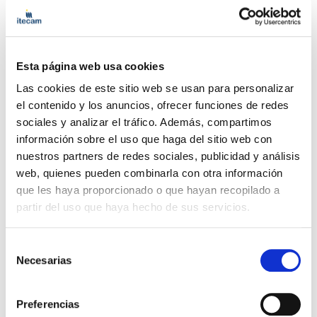
Esta página web usa cookies
Las cookies de este sitio web se usan para personalizar
el contenido y los anuncios, ofrecer funciones de redes
sociales y analizar el tráfico. Además, compartimos
información sobre el uso que haga del sitio web con
nuestros partners de redes sociales, publicidad y análisis
web, quienes pueden combinarla con otra información
que les haya proporcionado o que hayan recopilado a
partir del uso que haya hecho de sus servicios.
Soldadura
Curso Soldadura TIG en acero
inoxidable y electrodo
Selección
Necesarias
de
|
|
|
consentimiento
Por determinar
30 h
Presencial
Preferencias
Bonificable