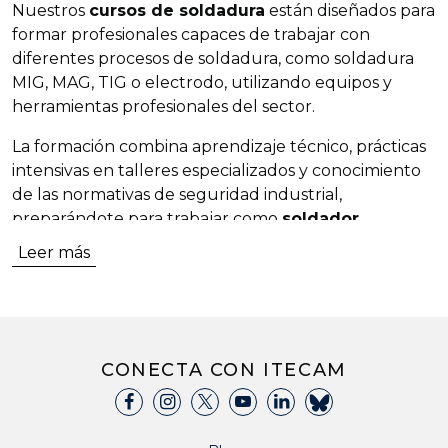
Nuestros
cursos de soldadura
están diseñados para
formar profesionales capaces de trabajar con
diferentes procesos de soldadura, como soldadura
MIG, MAG, TIG o electrodo, utilizando equipos y
herramientas profesionales del sector.
La formación combina aprendizaje técnico, prácticas
intensivas en talleres especializados y conocimiento
de las normativas de seguridad industrial,
preparándote para trabajar como
soldador
profesional en empresas industriales y de
Leer más
fabricación
.
¿Por qué estudiar un curso de
soldadura?
CONECTA CON ITECAM
La
soldadura
es una de las profesiones técnicas con
mayor demanda en el sector industrial.
Los soldadores cualificados son imprescindibles en