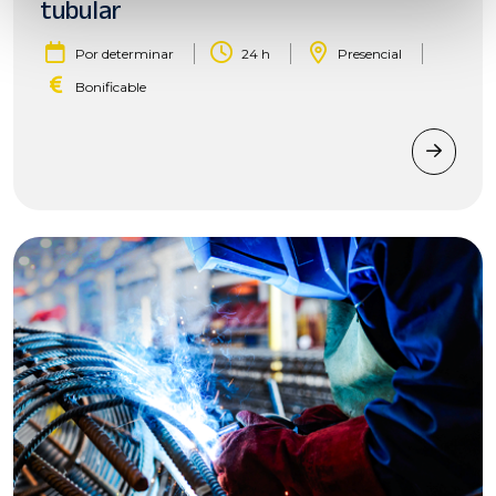
tubular
|
|
|
Por determinar
24 h
Presencial
Bonificable