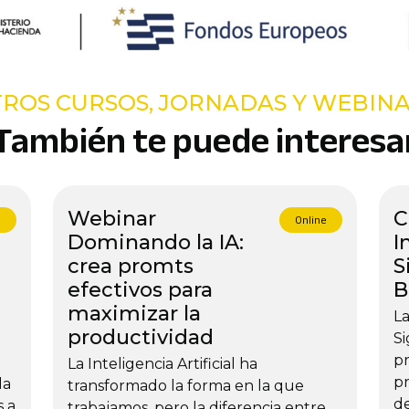
ROS CURSOS, JORNADAS Y WEBIN
También te puede interesa
Webinar
C
l
Online
Dominando la IA:
I
crea promts
S
efectivos para
B
maximizar la
La
productividad
Si
pr
La Inteligencia Artificial ha
pr
la
transformado la forma en la que
de
s a
trabajamos, pero la diferencia entre