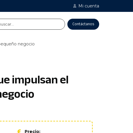
Mi cuenta
Contáctanos
u pequeño negocio
ue impulsan el
negocio
Precio: