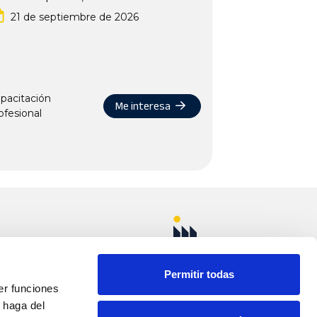
21 de septiembre de 2026
pacitación
Me interesa
ofesional
uñoz km. 1 Apdo.
ELLOSO (Ciudad
Permitir todas
er funciones
 haga del