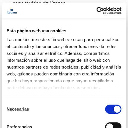
conectividad sin límites.
Automatización y control inteligente del riego y
los equipos agrícolas.
Análisis de imágenes y detección remota: de la
cámara al diagnóstico de cultivos.
Esta página web usa cookies
Réplicas digitales de la explotación: simulación,
Las cookies de este sitio web se usan para personalizar
predicción y toma de decisiones basada en datos.
el contenido y los anuncios, ofrecer funciones de redes
Inteligencia artificial en el borde: procesamiento
sociales y analizar el tráfico. Además, compartimos
local para entornos sin conectividad constante.
información sobre el uso que haga del sitio web con
Nuevas formas de gestionar el campo: paneles
nuestros partners de redes sociales, publicidad y análisis
de control, visualización avanzada y operación
web, quienes pueden combinarla con otra información
remota.
que les haya proporcionado o que hayan recopilado a
partir del uso que haya hecho de sus servicios.
Ponentes:
Jesús Felipe Espadero
, técnico de Diseño y
Selección
Fabricación Digital en Itecam.
Necesarias
de
Sergio Izquierdo
, técnico de Diseño y
consentimiento
Fabricación Digital en Itecam.
Preferencias