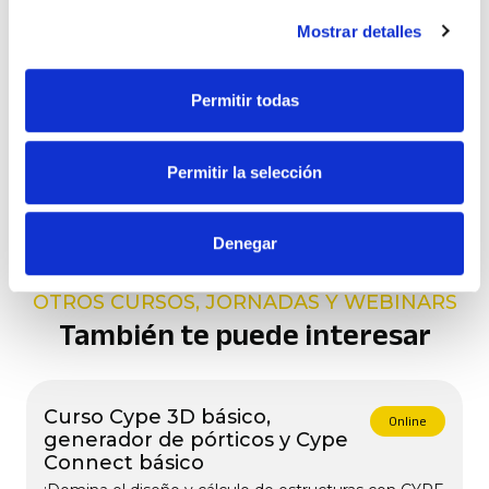
11:00 – 11:15 h
. Resolución de dudas.
Mostrar detalles
Financiado por
Permitir todas
Permitir la selección
Denegar
OTROS CURSOS, JORNADAS Y WEBINARS
También te puede interesar
Curso Cype 3D básico,
Online
generador de pórticos y Cype
Connect básico