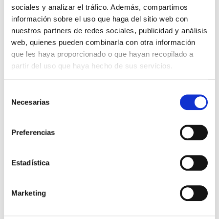
sociales y analizar el tráfico. Además, compartimos
información sobre el uso que haga del sitio web con
09:45 – 10:00
h
. Introducción
nuestros partners de redes sociales, publicidad y análisis
10:00 – 10:30 h.
“Ayudas a la innovación”. Desirée
web, quienes pueden combinarla con otra información
Moreno, responsable de Innovación e Inversión
que les haya proporcionado o que hayan recopilado a
Tecnológica en ITECAM.
partir del uso que haya hecho de sus servicios.
Convocatoria a la innovación empresarial —
abierta hasta el 30 de septiembre.
Selección
Necesarias
Líneas de financiación del CDTI para proyectos
de
de I+D+i
consentimiento
Preferencias
10:30 – 11:00 h
. “Deducciones fiscales”. Juani Perona,
consultora económica de Inversión e Innovación
Tecnológica en ITECAM.
Estadística
Cómo aplicar las deducciones fiscales por
actividades de I+D+i
Marketing
Requisitos, casos prácticos y compatibilidad con
las ayudas