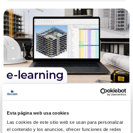
Construcción
Curso PRESTO
|
|
|
Esta página web usa cookies
Por determinar
70 h
Online
Bonificable
Las cookies de este sitio web se usan para personalizar
el contenido y los anuncios, ofrecer funciones de redes