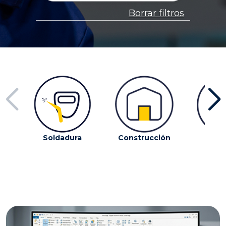
Borrar filtros
Soldadura
Construcción
Econ
circ