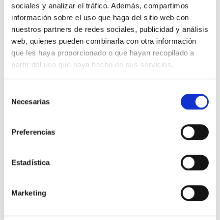
sociales y analizar el tráfico. Además, compartimos
información sobre el uso que haga del sitio web con
nuestros partners de redes sociales, publicidad y análisis
web, quienes pueden combinarla con otra información
que les haya proporcionado o que hayan recopilado a
partir del uso que haya hecho de sus servicios.
Selección
Necesarias
de
consentimiento
Preferencias
Estadística
Diseño industrial
Marketing
Autodesk Inventor. Nivel Intermedio-
Avanzado