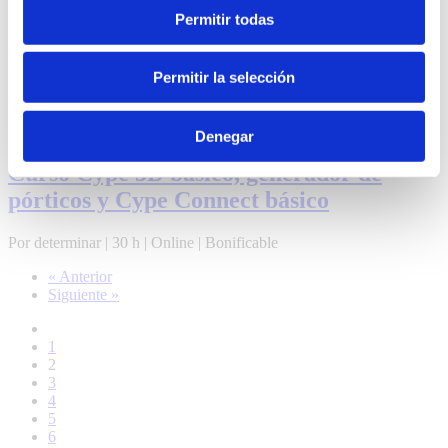
Digitalización
Permitir todas
Curso Power BI básico
Permitir la selección
Por determinar
|
18 h
|
Online
|
Bonificable
Diseño industrial
Denegar
Curso Cype 3D básico, generador de
pórticos y Cype Connect básico
Por determinar
|
30 h
|
Online
|
Bonificable
« Anterior
Siguiente »
1
2
3
4
5
6