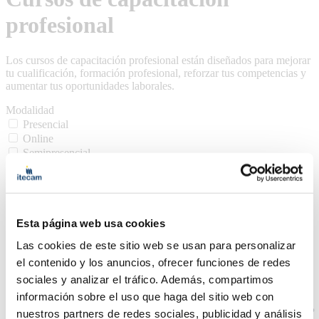
profesional
Los cursos de capacitación profesional están diseñados para mejorar
tu cualificación, formación profesional, reforzar tus competencias y
aumentar tus oportunidades laborales.
Modalidad
Presencial
Online
Semipresencial
Matrícula
Abierta
Preinscripción
Cerrada
Precio
Esta página web usa cookies
Gratuito
Las cookies de este sitio web se usan para personalizar
Bonificable
el contenido y los anuncios, ofrecer funciones de redes
Borrar filtros
sociales y analizar el tráfico. Además, compartimos
información sobre el uso que haga del sitio web con
Soldadura
Construcción
nuestros partners de redes sociales, publicidad y análisis